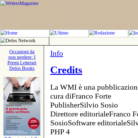
Info
Occasioni da
non perdere: I
Premi Letterari
Credits
Delos Books
La WMI è una pubblicazion
cura diFranco Forte
PublisherSilvio Sosio
Direttore editorialeFranco F
SosioSoftware editorialeSi
PHP 4