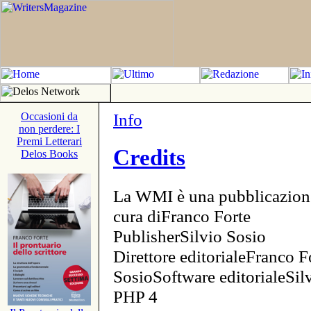
Info
Occasioni da
non perdere: I
Premi Letterari
Credits
Delos Books
La WMI è una pubblicazion
cura diFranco Forte
PublisherSilvio Sosio
Direttore editorialeFranco F
SosioSoftware editorialeSi
PHP 4