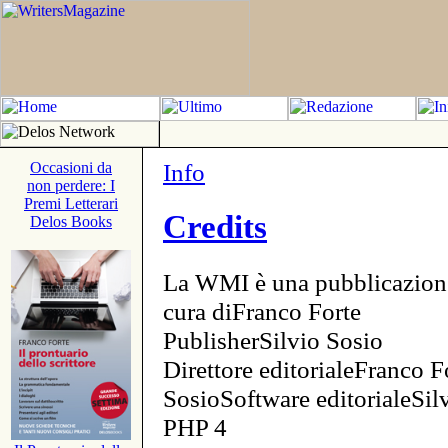
Info
Occasioni da
non perdere: I
Premi Letterari
Credits
Delos Books
La WMI è una pubblicazion
cura diFranco Forte
PublisherSilvio Sosio
Direttore editorialeFranco F
SosioSoftware editorialeSi
PHP 4