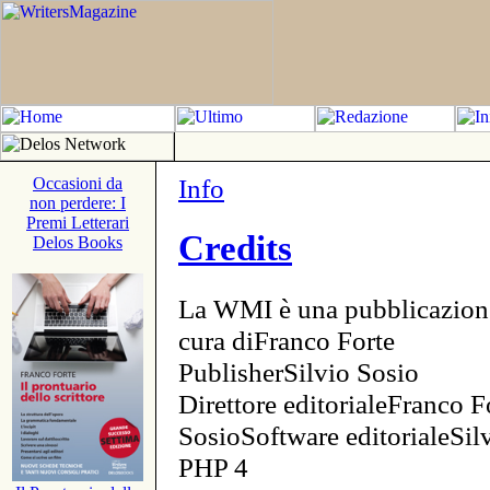
Info
Occasioni da
non perdere: I
Premi Letterari
Credits
Delos Books
La WMI è una pubblicazion
cura diFranco Forte
PublisherSilvio Sosio
Direttore editorialeFranco F
SosioSoftware editorialeSi
PHP 4