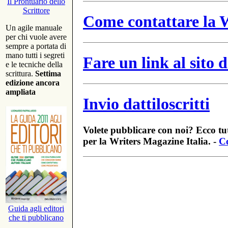
Il Prontuario dello
Scrittore
Come contattare la W
Un agile manuale
per chi vuole avere
sempre a portata di
mano tutti i segreti
Fare un link al sito
e le tecniche della
scrittura.
Settima
edizione ancora
ampliata
Invio dattiloscritti
Volete pubblicare con noi? Ecco tut
per la Writers Magazine Italia. -
Co
Guida agli editori
che ti pubblicano