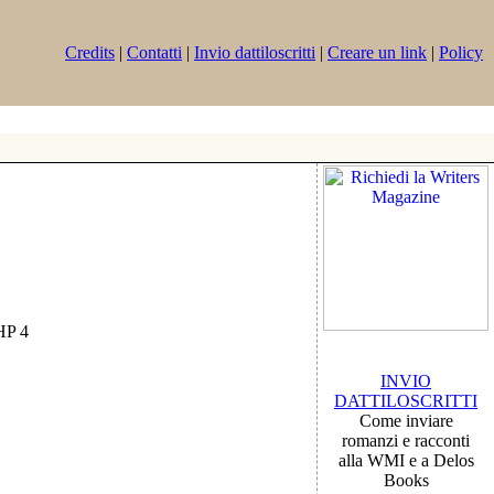
Credits
|
Contatti
|
Invio dattiloscritti
|
Creare un link
|
Policy
PHP 4
INVIO
DATTILOSCRITTI
Come inviare
romanzi e racconti
alla WMI e a Delos
Books