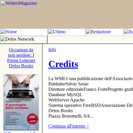
Info
Occasioni da
non perdere: I
Premi Letterari
Credits
Delos Books
La WMI è una pubblicazione dell'Associazi
PublisherSilvio Sosio
Direttore editorialeFranco ForteProgetto gr
Database MySQL
WebServer Apache
Sistema operativo FreeBSDAssociazione Delo
Delos Books
Piazza Bonomelli, 6/4...
Continua all'interno >