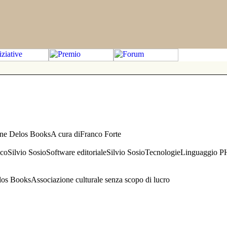
one Delos BooksA cura diFranco Forte
aficoSilvio SosioSoftware editorialeSilvio SosioTecnologieLinguaggio 
s BooksAssociazione culturale senza scopo di lucro