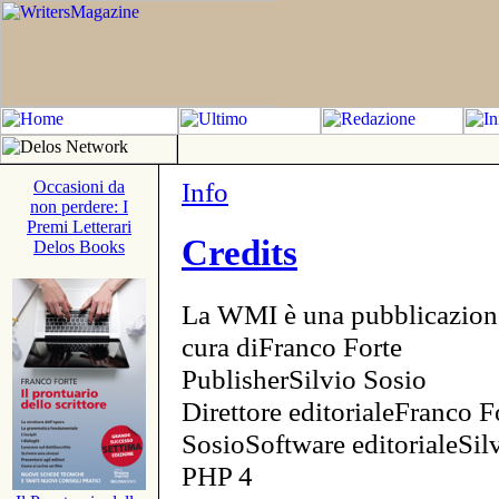
Info
Occasioni da
non perdere: I
Premi Letterari
Credits
Delos Books
La WMI è una pubblicazion
cura diFranco Forte
PublisherSilvio Sosio
Direttore editorialeFranco F
SosioSoftware editorialeSi
PHP 4