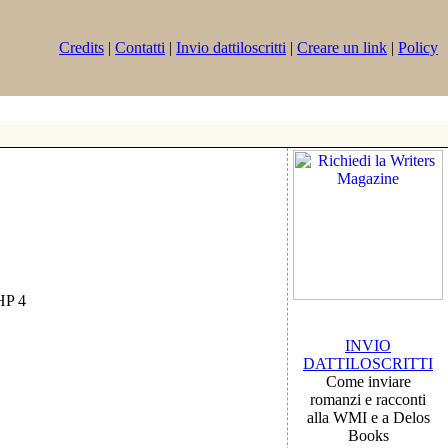
Credits
|
Contatti
|
Invio dattiloscritti
|
Creare un link
|
Policy
PHP 4
INVIO
DATTILOSCRITTI
Come inviare
romanzi e racconti
alla WMI e a Delos
Books