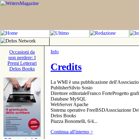
Info
Occasioni da
non perdere: I
Premi Letterari
Credits
Delos Books
La WMI è una pubblicazione dell'Associazi
PublisherSilvio Sosio
Direttore editorialeFranco ForteProgetto gr
Database MySQL
WebServer Apache
Sistema operativo FreeBSDAssociazione Delo
Delos Books
Piazza Bonomelli, 6/4...
Continua all'interno >