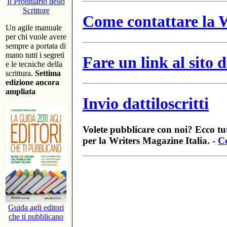
Il Prontuario dello
Scrittore
Come contattare la W
Un agile manuale
per chi vuole avere
sempre a portata di
mano tutti i segreti
Fare un link al sito
e le tecniche della
scrittura.
Settima
edizione ancora
ampliata
Invio dattiloscritti
Volete pubblicare con noi? Ecco tut
per la Writers Magazine Italia. -
Co
Guida agli editori
che ti pubblicano