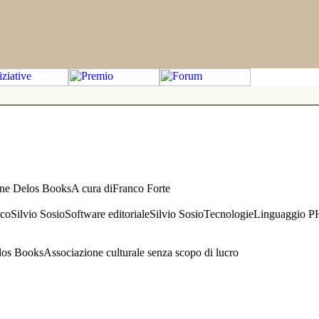
one Delos BooksA cura diFranco Forte
aficoSilvio SosioSoftware editorialeSilvio SosioTecnologieLinguaggio 
s BooksAssociazione culturale senza scopo di lucro