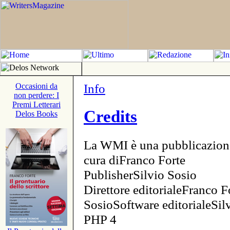
Info
Occasioni da
non perdere: I
Premi Letterari
Credits
Delos Books
La WMI è una pubblicazion
cura diFranco Forte
PublisherSilvio Sosio
Direttore editorialeFranco F
SosioSoftware editorialeSi
PHP 4