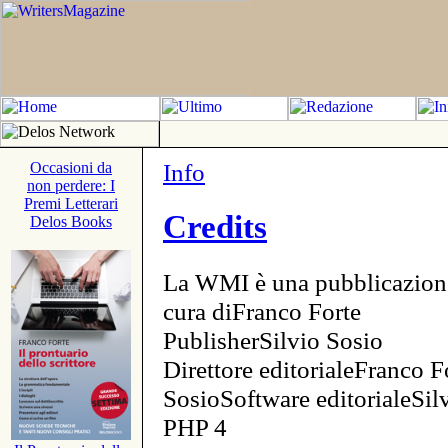
Info
Occasioni da
non perdere: I
Premi Letterari
Credits
Delos Books
La WMI è una pubblicazion
cura diFranco Forte
PublisherSilvio Sosio
Direttore editorialeFranco F
SosioSoftware editorialeSi
PHP 4