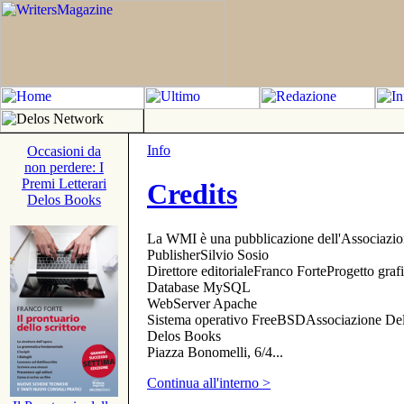
Info
Occasioni da
non perdere: I
Premi Letterari
Credits
Delos Books
La WMI è una pubblicazione dell'Associazi
PublisherSilvio Sosio
Direttore editorialeFranco ForteProgetto gr
Database MySQL
WebServer Apache
Sistema operativo FreeBSDAssociazione Delo
Delos Books
Piazza Bonomelli, 6/4...
Continua all'interno >