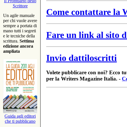
Il Prontuario dello
Scrittore
Come contattare la W
Un agile manuale
per chi vuole avere
sempre a portata di
mano tutti i segreti
Fare un link al sito
e le tecniche della
scrittura.
Settima
edizione ancora
ampliata
Invio dattiloscritti
Volete pubblicare con noi? Ecco tut
per la Writers Magazine Italia. -
Co
Guida agli editori
che ti pubblicano