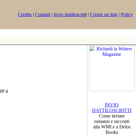
Credits
|
Contatti
|
Invio dattiloscritti
|
Creare un link
|
Policy
PHP 4
INVIO
DATTILOSCRITTI
Come inviare
romanzi e racconti
alla WMI e a Delos
Books