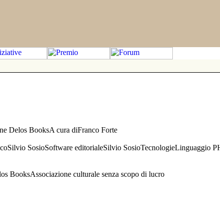
one Delos BooksA cura diFranco Forte
aficoSilvio SosioSoftware editorialeSilvio SosioTecnologieLinguaggio 
s BooksAssociazione culturale senza scopo di lucro