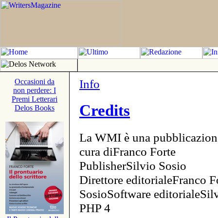
Info
Occasioni da
non perdere: I
Premi Letterari
Credits
Delos Books
La WMI è una pubblicazion
cura diFranco Forte
PublisherSilvio Sosio
Direttore editorialeFranco F
SosioSoftware editorialeSi
PHP 4