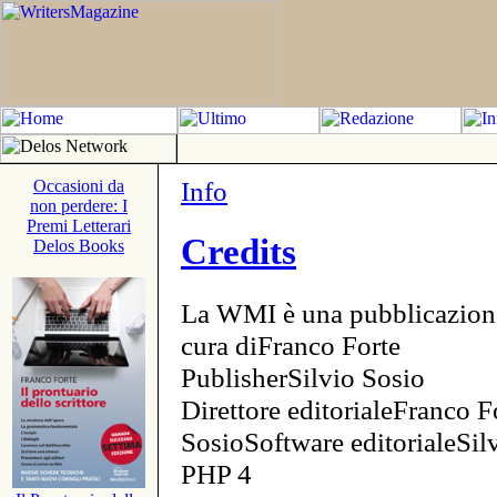
Info
Occasioni da
non perdere: I
Premi Letterari
Credits
Delos Books
La WMI è una pubblicazion
cura diFranco Forte
PublisherSilvio Sosio
Direttore editorialeFranco F
SosioSoftware editorialeSi
PHP 4