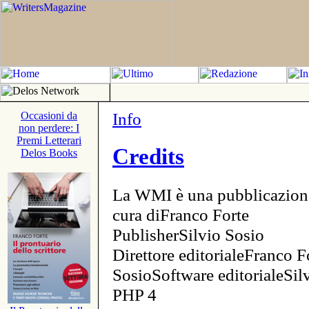
Info
Occasioni da
non perdere: I
Premi Letterari
Credits
Delos Books
La WMI è una pubblicazion
cura diFranco Forte
PublisherSilvio Sosio
Direttore editorialeFranco F
SosioSoftware editorialeSi
PHP 4