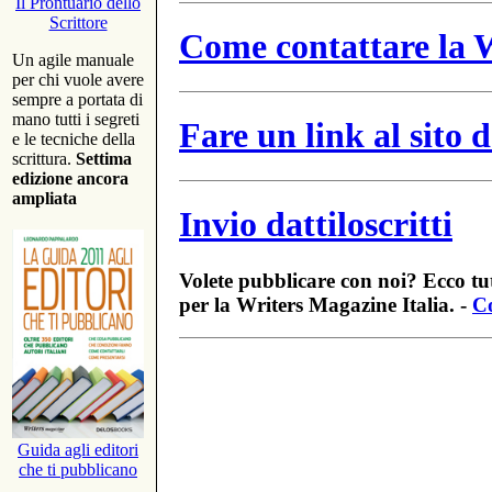
Il Prontuario dello
Scrittore
Come contattare la W
Un agile manuale
per chi vuole avere
sempre a portata di
mano tutti i segreti
Fare un link al sito
e le tecniche della
scrittura.
Settima
edizione ancora
ampliata
Invio dattiloscritti
Volete pubblicare con noi? Ecco tut
per la Writers Magazine Italia. -
Co
Guida agli editori
che ti pubblicano