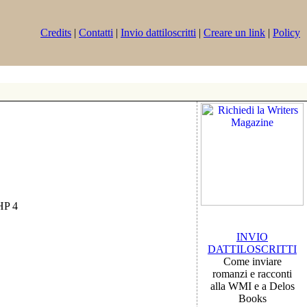
Credits
|
Contatti
|
Invio dattiloscritti
|
Creare un link
|
Policy
PHP 4
INVIO
DATTILOSCRITTI
Come inviare
romanzi e racconti
alla WMI e a Delos
Books