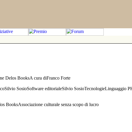
one Delos BooksA cura diFranco Forte
aficoSilvio SosioSoftware editorialeSilvio SosioTecnologieLinguaggio 
s BooksAssociazione culturale senza scopo di lucro