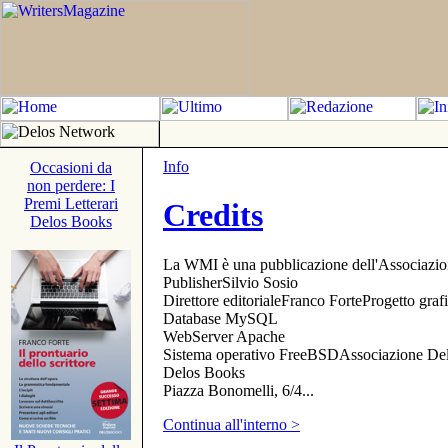
Info
Occasioni da
non perdere: I
Premi Letterari
Credits
Delos Books
La WMI è una pubblicazione dell'Associazi
PublisherSilvio Sosio
Direttore editorialeFranco ForteProgetto gr
Database MySQL
WebServer Apache
Sistema operativo FreeBSDAssociazione Delo
Delos Books
Piazza Bonomelli, 6/4...
Continua all'interno >