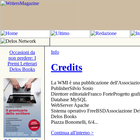
Info
Occasioni da
non perdere: I
Premi Letterari
Credits
Delos Books
La WMI è una pubblicazione dell'Associazi
PublisherSilvio Sosio
Direttore editorialeFranco ForteProgetto gr
Database MySQL
WebServer Apache
Sistema operativo FreeBSDAssociazione Delo
Delos Books
Piazza Bonomelli, 6/4...
Continua all'interno >