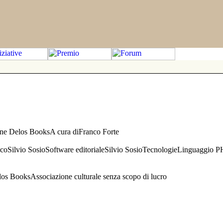
one Delos BooksA cura diFranco Forte
aficoSilvio SosioSoftware editorialeSilvio SosioTecnologieLinguaggio 
s BooksAssociazione culturale senza scopo di lucro