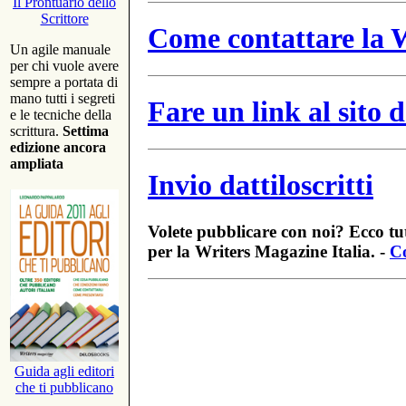
Il Prontuario dello
Scrittore
Come contattare la W
Un agile manuale
per chi vuole avere
sempre a portata di
mano tutti i segreti
Fare un link al sito
e le tecniche della
scrittura.
Settima
edizione ancora
ampliata
Invio dattiloscritti
Volete pubblicare con noi? Ecco tut
per la Writers Magazine Italia. -
Co
Guida agli editori
che ti pubblicano