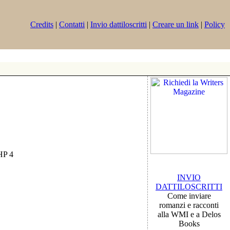
Credits
|
Contatti
|
Invio dattiloscritti
|
Creare un link
|
Policy
PHP 4
INVIO
DATTILOSCRITTI
Come inviare
romanzi e racconti
alla WMI e a Delos
Books