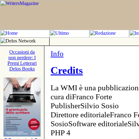
Info
Occasioni da
non perdere: I
Premi Letterari
Credits
Delos Books
La WMI è una pubblicazion
cura diFranco Forte
PublisherSilvio Sosio
Direttore editorialeFranco F
SosioSoftware editorialeSi
PHP 4