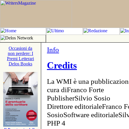
Info
Occasioni da
non perdere: I
Premi Letterari
Credits
Delos Books
La WMI è una pubblicazion
cura diFranco Forte
PublisherSilvio Sosio
Direttore editorialeFranco F
SosioSoftware editorialeSi
PHP 4