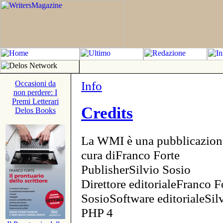
Info
Occasioni da
non perdere: I
Premi Letterari
Credits
Delos Books
La WMI è una pubblicazion
cura diFranco Forte
PublisherSilvio Sosio
Direttore editorialeFranco F
SosioSoftware editorialeSi
PHP 4