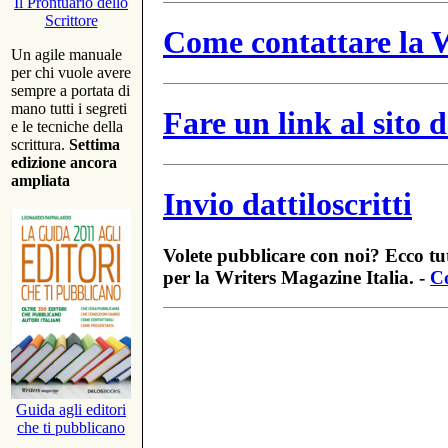
Il Prontuario dello
Scrittore
Come contattare la W
Un agile manuale
per chi vuole avere
sempre a portata di
mano tutti i segreti
Fare un link al sito
e le tecniche della
scrittura.
Settima
edizione ancora
ampliata
Invio dattiloscritti
Volete pubblicare con noi? Ecco tut
per la Writers Magazine Italia. -
Co
Guida agli editori
che ti pubblicano