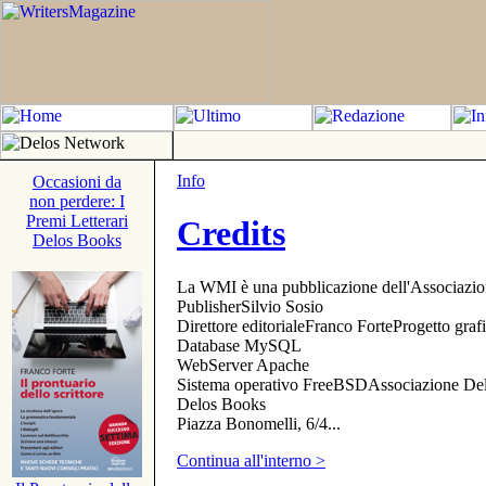
Info
Occasioni da
non perdere: I
Premi Letterari
Credits
Delos Books
La WMI è una pubblicazione dell'Associazi
PublisherSilvio Sosio
Direttore editorialeFranco ForteProgetto gr
Database MySQL
WebServer Apache
Sistema operativo FreeBSDAssociazione Delo
Delos Books
Piazza Bonomelli, 6/4...
Continua all'interno >