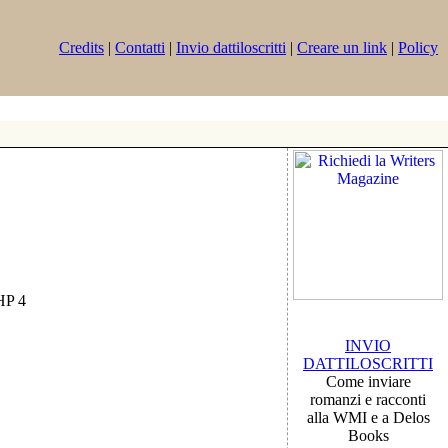
Credits
|
Contatti
|
Invio dattiloscritti
|
Creare un link
|
Policy
PHP 4
INVIO
DATTILOSCRITTI
Come inviare
romanzi e racconti
alla WMI e a Delos
Books