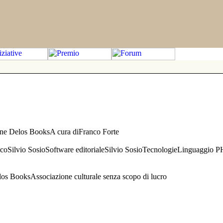
one Delos BooksA cura diFranco Forte
aficoSilvio SosioSoftware editorialeSilvio SosioTecnologieLinguaggio 
s BooksAssociazione culturale senza scopo di lucro