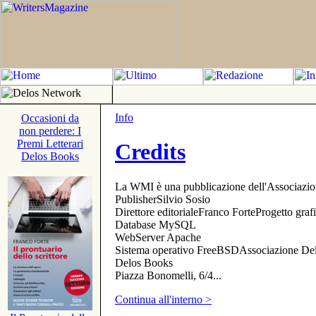
Info
Occasioni da
non perdere: I
Premi Letterari
Credits
Delos Books
La WMI è una pubblicazione dell'Associazi
PublisherSilvio Sosio
Direttore editorialeFranco ForteProgetto gr
Database MySQL
WebServer Apache
Sistema operativo FreeBSDAssociazione Delo
Delos Books
Piazza Bonomelli, 6/4...
Continua all'interno >