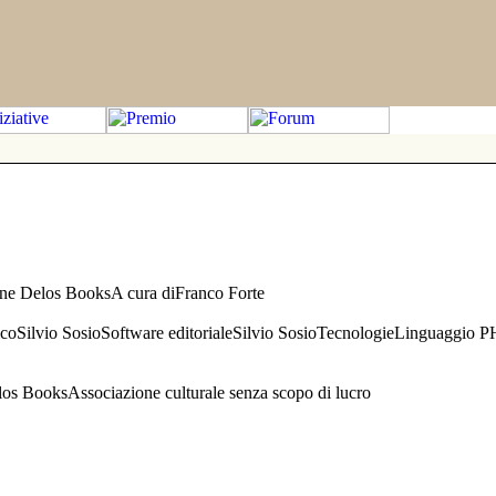
one Delos BooksA cura diFranco Forte
aficoSilvio SosioSoftware editorialeSilvio SosioTecnologieLinguaggio 
s BooksAssociazione culturale senza scopo di lucro