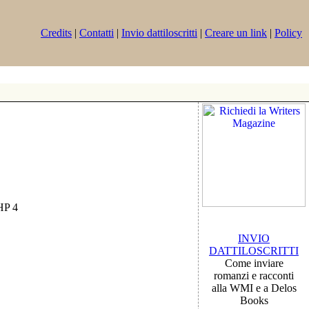
Credits
|
Contatti
|
Invio dattiloscritti
|
Creare un link
|
Policy
PHP 4
INVIO
DATTILOSCRITTI
Come inviare
romanzi e racconti
alla WMI e a Delos
Books