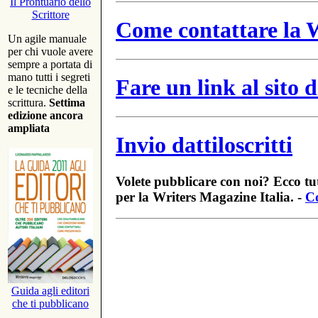
Il Prontuario dello
Scrittore
Come contattare la W
Un agile manuale
per chi vuole avere
sempre a portata di
mano tutti i segreti
Fare un link al sito
e le tecniche della
scrittura.
Settima
edizione ancora
ampliata
Invio dattiloscritti
Volete pubblicare con noi? Ecco tut
per la Writers Magazine Italia. -
Co
Guida agli editori
che ti pubblicano