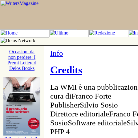
Info
Occasioni da
non perdere: I
Premi Letterari
Credits
Delos Books
La WMI è una pubblicazion
cura diFranco Forte
PublisherSilvio Sosio
Direttore editorialeFranco F
SosioSoftware editorialeSi
PHP 4