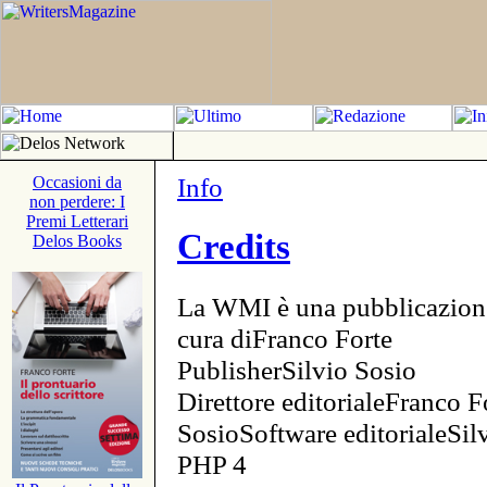
Info
Occasioni da
non perdere: I
Premi Letterari
Credits
Delos Books
La WMI è una pubblicazion
cura diFranco Forte
PublisherSilvio Sosio
Direttore editorialeFranco F
SosioSoftware editorialeSi
PHP 4