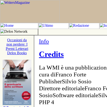
Info
Occasioni da
non perdere: I
Premi Letterari
Credits
Delos Books
La WMI è una pubblicazion
cura diFranco Forte
PublisherSilvio Sosio
Direttore editorialeFranco F
SosioSoftware editorialeSi
PHP 4