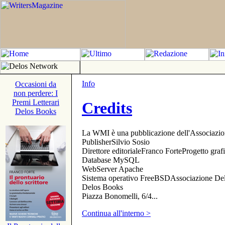
Info
Occasioni da
non perdere: I
Premi Letterari
Credits
Delos Books
La WMI è una pubblicazione dell'Associazi
PublisherSilvio Sosio
Direttore editorialeFranco ForteProgetto gr
Database MySQL
WebServer Apache
Sistema operativo FreeBSDAssociazione Delo
Delos Books
Piazza Bonomelli, 6/4...
Continua all'interno >