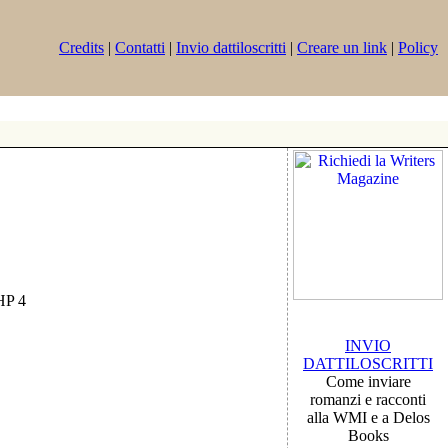
Credits
|
Contatti
|
Invio dattiloscritti
|
Creare un link
|
Policy
PHP 4
INVIO
DATTILOSCRITTI
Come inviare
romanzi e racconti
alla WMI e a Delos
Books