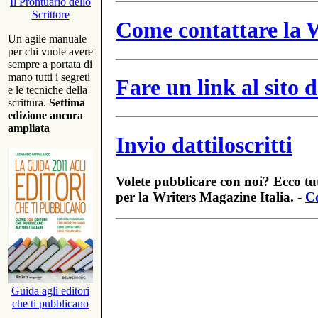
Il Prontuario dello
Scrittore
Come contattare la W
Un agile manuale
per chi vuole avere
sempre a portata di
mano tutti i segreti
Fare un link al sito
e le tecniche della
scrittura.
Settima
edizione ancora
ampliata
Invio dattiloscritti
Volete pubblicare con noi? Ecco tut
per la Writers Magazine Italia. -
Co
Guida agli editori
che ti pubblicano