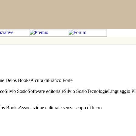
one Delos BooksA cura diFranco Forte
aficoSilvio SosioSoftware editorialeSilvio SosioTecnologieLinguaggio 
s BooksAssociazione culturale senza scopo di lucro