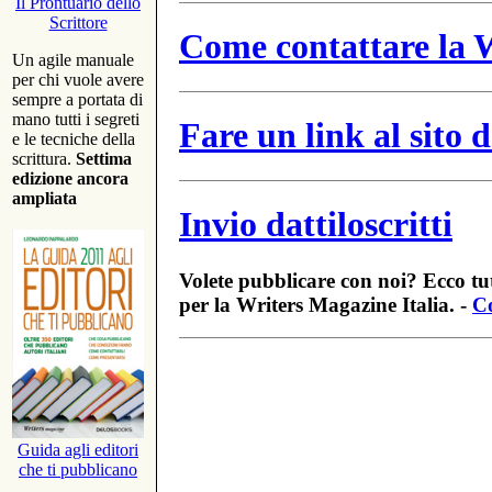
Il Prontuario dello
Scrittore
Come contattare la W
Un agile manuale
per chi vuole avere
sempre a portata di
mano tutti i segreti
Fare un link al sito
e le tecniche della
scrittura.
Settima
edizione ancora
ampliata
Invio dattiloscritti
Volete pubblicare con noi? Ecco tut
per la Writers Magazine Italia. -
Co
Guida agli editori
che ti pubblicano