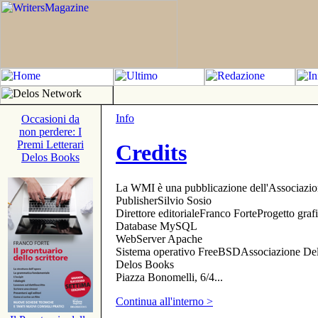
Info
Occasioni da
non perdere: I
Premi Letterari
Credits
Delos Books
La WMI è una pubblicazione dell'Associazi
PublisherSilvio Sosio
Direttore editorialeFranco ForteProgetto gr
Database MySQL
WebServer Apache
Sistema operativo FreeBSDAssociazione Delo
Delos Books
Piazza Bonomelli, 6/4...
Continua all'interno >