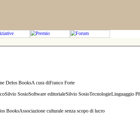
one Delos BooksA cura diFranco Forte
aficoSilvio SosioSoftware editorialeSilvio SosioTecnologieLinguaggio 
s BooksAssociazione culturale senza scopo di lucro