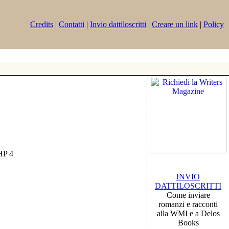
Credits
|
Contatti
|
Invio dattiloscritti
|
Creare un link
|
Policy
PHP 4
INVIO
DATTILOSCRITTI
Come inviare
romanzi e racconti
alla WMI e a Delos
Books