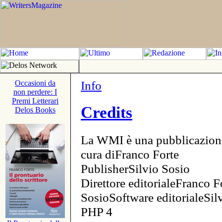
Info
Occasioni da
non perdere: I
Premi Letterari
Credits
Delos Books
La WMI è una pubblicazion
cura diFranco Forte
PublisherSilvio Sosio
Direttore editorialeFranco F
SosioSoftware editorialeSi
PHP 4