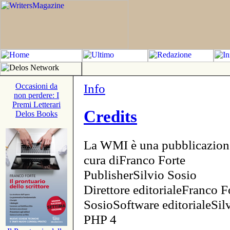
Info
Occasioni da
non perdere: I
Premi Letterari
Credits
Delos Books
La WMI è una pubblicazion
cura diFranco Forte
PublisherSilvio Sosio
Direttore editorialeFranco F
SosioSoftware editorialeSi
PHP 4