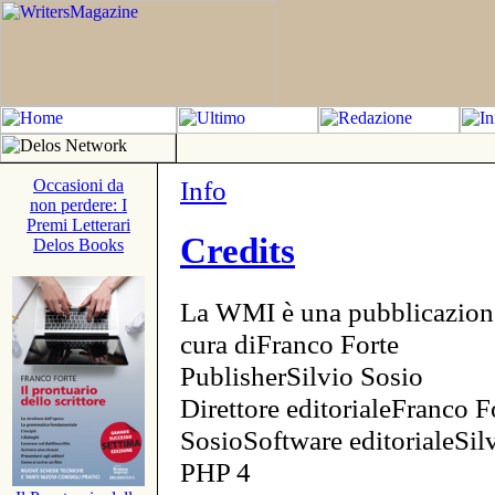
Info
Occasioni da
non perdere: I
Premi Letterari
Credits
Delos Books
La WMI è una pubblicazion
cura diFranco Forte
PublisherSilvio Sosio
Direttore editorialeFranco F
SosioSoftware editorialeSi
PHP 4