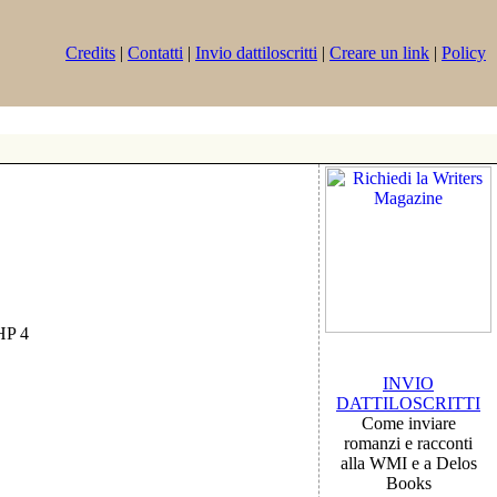
Credits
|
Contatti
|
Invio dattiloscritti
|
Creare un link
|
Policy
PHP 4
INVIO
DATTILOSCRITTI
Come inviare
romanzi e racconti
alla WMI e a Delos
Books