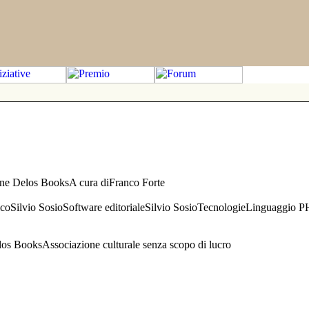
one Delos BooksA cura diFranco Forte
aficoSilvio SosioSoftware editorialeSilvio SosioTecnologieLinguaggio 
s BooksAssociazione culturale senza scopo di lucro