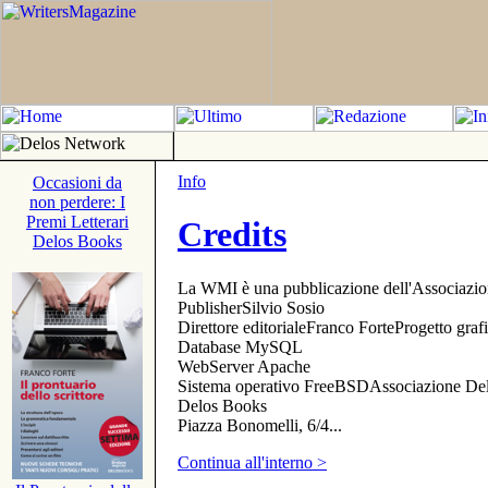
Info
Occasioni da
non perdere: I
Premi Letterari
Credits
Delos Books
La WMI è una pubblicazione dell'Associazi
PublisherSilvio Sosio
Direttore editorialeFranco ForteProgetto gr
Database MySQL
WebServer Apache
Sistema operativo FreeBSDAssociazione Delo
Delos Books
Piazza Bonomelli, 6/4...
Continua all'interno >