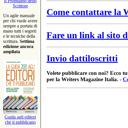
Il Prontuario dello
Scrittore
Come contattare la W
Un agile manuale
per chi vuole avere
sempre a portata di
mano tutti i segreti
Fare un link al sito
e le tecniche della
scrittura.
Settima
edizione ancora
ampliata
Invio dattiloscritti
Volete pubblicare con noi? Ecco tut
per la Writers Magazine Italia. -
Co
Guida agli editori
che ti pubblicano