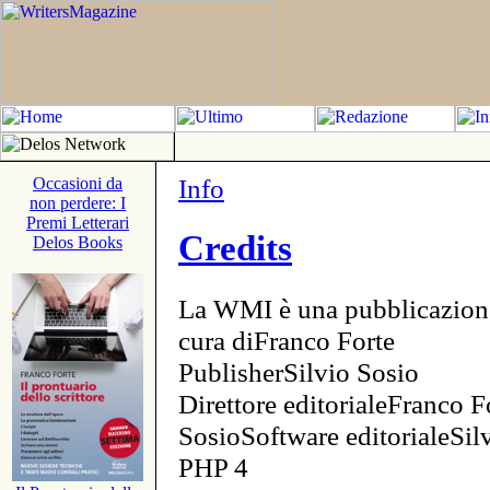
Info
Occasioni da
non perdere: I
Premi Letterari
Credits
Delos Books
La WMI è una pubblicazion
cura diFranco Forte
PublisherSilvio Sosio
Direttore editorialeFranco F
SosioSoftware editorialeSi
PHP 4