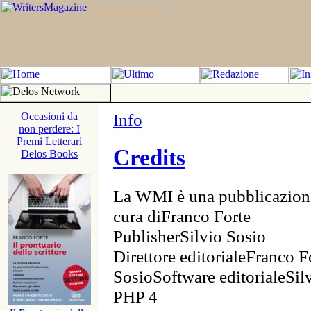
Info
Occasioni da
non perdere: I
Premi Letterari
Credits
Delos Books
La WMI è una pubblicazion
cura diFranco Forte
PublisherSilvio Sosio
Direttore editorialeFranco F
SosioSoftware editorialeSi
PHP 4