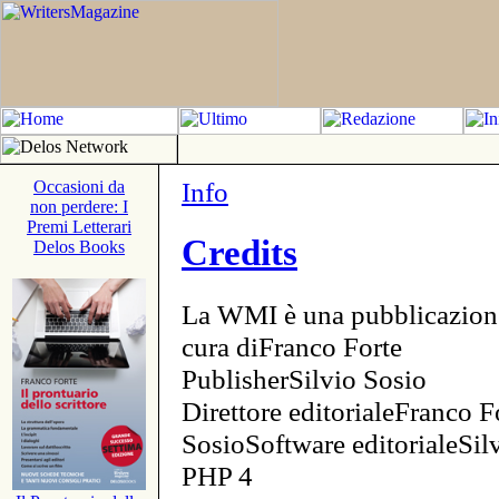
Info
Occasioni da
non perdere: I
Premi Letterari
Credits
Delos Books
La WMI è una pubblicazion
cura diFranco Forte
PublisherSilvio Sosio
Direttore editorialeFranco F
SosioSoftware editorialeSi
PHP 4