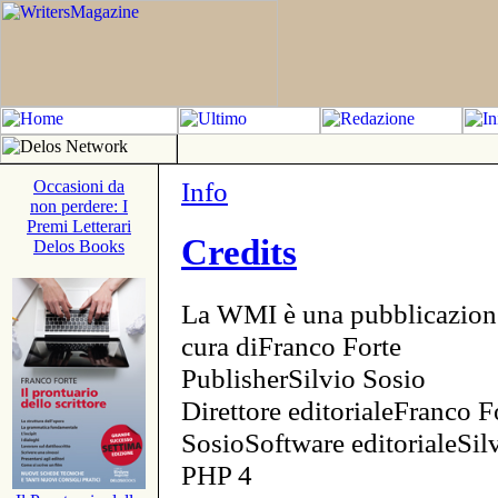
Info
Occasioni da
non perdere: I
Premi Letterari
Credits
Delos Books
La WMI è una pubblicazion
cura diFranco Forte
PublisherSilvio Sosio
Direttore editorialeFranco F
SosioSoftware editorialeSi
PHP 4