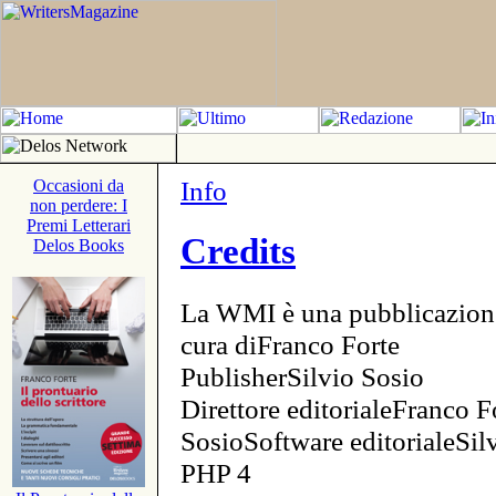
Info
Occasioni da
non perdere: I
Premi Letterari
Credits
Delos Books
La WMI è una pubblicazion
cura diFranco Forte
PublisherSilvio Sosio
Direttore editorialeFranco F
SosioSoftware editorialeSi
PHP 4