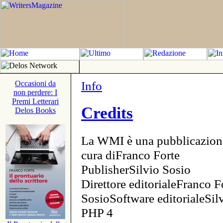
Info
Occasioni da
non perdere: I
Premi Letterari
Credits
Delos Books
La WMI è una pubblicazion
cura diFranco Forte
PublisherSilvio Sosio
Direttore editorialeFranco F
SosioSoftware editorialeSi
PHP 4