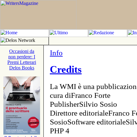
Info
Occasioni da
non perdere: I
Premi Letterari
Credits
Delos Books
La WMI è una pubblicazion
cura diFranco Forte
PublisherSilvio Sosio
Direttore editorialeFranco F
SosioSoftware editorialeSi
PHP 4