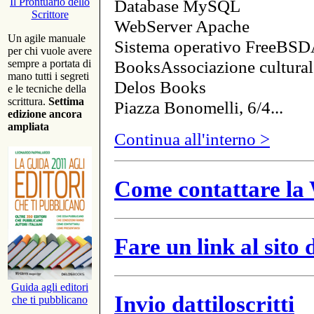
Database MySQL
Il Prontuario dello
Scrittore
WebServer Apache
Un agile manuale
Sistema operativo FreeBSD
per chi vuole avere
BooksAssociazione cultural
sempre a portata di
mano tutti i segreti
Delos Books
e le tecniche della
scrittura.
Settima
Piazza Bonomelli, 6/4...
edizione ancora
ampliata
Continua all'interno >
Come contattare la 
Fare un link al sito
Guida agli editori
Invio dattiloscritti
che ti pubblicano