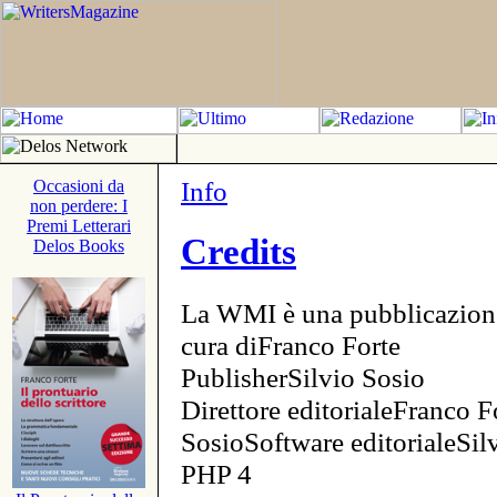
Info
Occasioni da
non perdere: I
Premi Letterari
Credits
Delos Books
La WMI è una pubblicazion
cura diFranco Forte
PublisherSilvio Sosio
Direttore editorialeFranco F
SosioSoftware editorialeSi
PHP 4