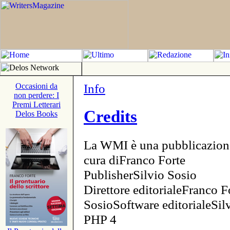
Info
Occasioni da
non perdere: I
Premi Letterari
Credits
Delos Books
La WMI è una pubblicazion
cura diFranco Forte
PublisherSilvio Sosio
Direttore editorialeFranco F
SosioSoftware editorialeSi
PHP 4