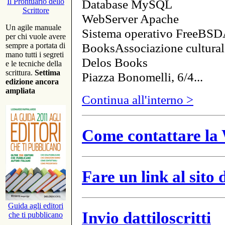
Database MySQL
Il Prontuario dello
Scrittore
WebServer Apache
Un agile manuale
Sistema operativo FreeBSD
per chi vuole avere
BooksAssociazione cultural
sempre a portata di
mano tutti i segreti
Delos Books
e le tecniche della
scrittura.
Settima
Piazza Bonomelli, 6/4...
edizione ancora
ampliata
Continua all'interno >
Come contattare la 
Fare un link al sito
Guida agli editori
Invio dattiloscritti
che ti pubblicano