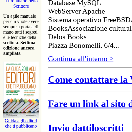
Database MySQL
Il Prontuario dello
Scrittore
WebServer Apache
Un agile manuale
Sistema operativo FreeBSD
per chi vuole avere
BooksAssociazione cultural
sempre a portata di
mano tutti i segreti
Delos Books
e le tecniche della
scrittura.
Settima
Piazza Bonomelli, 6/4...
edizione ancora
ampliata
Continua all'interno >
Come contattare la 
Fare un link al sito
Guida agli editori
Invio dattiloscritti
che ti pubblicano