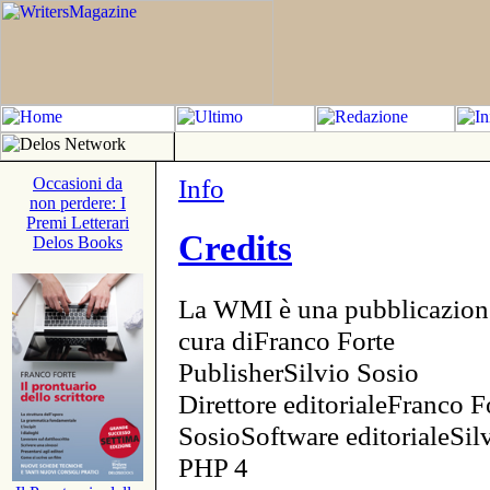
Info
Occasioni da
non perdere: I
Premi Letterari
Credits
Delos Books
La WMI è una pubblicazion
cura diFranco Forte
PublisherSilvio Sosio
Direttore editorialeFranco F
SosioSoftware editorialeSi
PHP 4