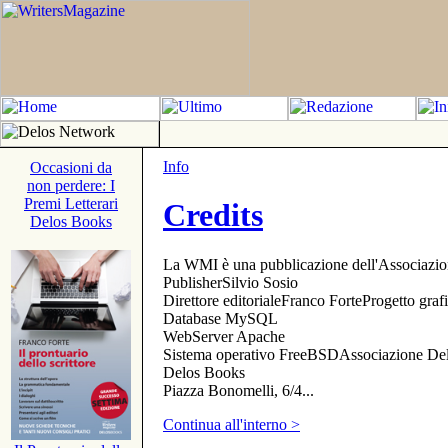
Info
Occasioni da
non perdere: I
Premi Letterari
Credits
Delos Books
La WMI è una pubblicazione dell'Associazi
PublisherSilvio Sosio
Direttore editorialeFranco ForteProgetto gr
Database MySQL
WebServer Apache
Sistema operativo FreeBSDAssociazione Delo
Delos Books
Piazza Bonomelli, 6/4...
Continua all'interno >