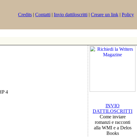
Credits
|
Contatti
|
Invio dattiloscritti
|
Creare un link
|
Policy
PHP 4
INVIO
DATTILOSCRITTI
Come inviare
romanzi e racconti
alla WMI e a Delos
Books