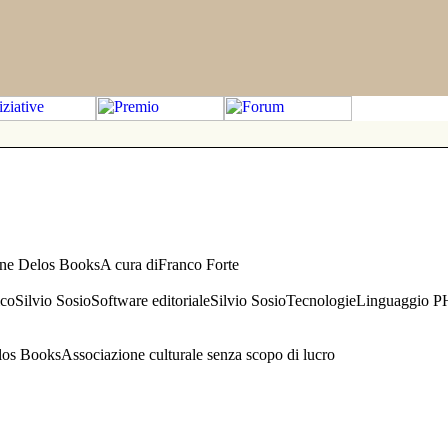
one Delos BooksA cura diFranco Forte
aficoSilvio SosioSoftware editorialeSilvio SosioTecnologieLinguaggio 
s BooksAssociazione culturale senza scopo di lucro