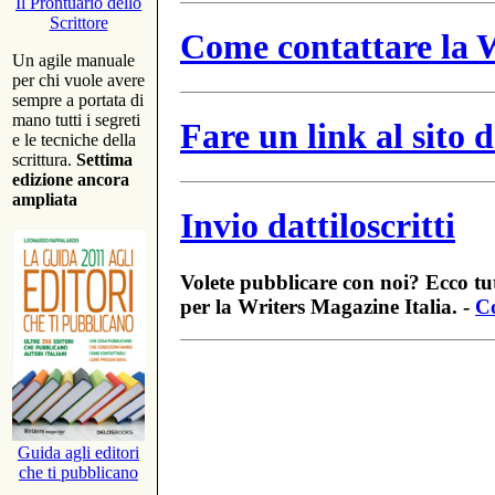
Il Prontuario dello
Scrittore
Come contattare la W
Un agile manuale
per chi vuole avere
sempre a portata di
mano tutti i segreti
Fare un link al sito
e le tecniche della
scrittura.
Settima
edizione ancora
ampliata
Invio dattiloscritti
Volete pubblicare con noi? Ecco tut
per la Writers Magazine Italia. -
Co
Guida agli editori
che ti pubblicano