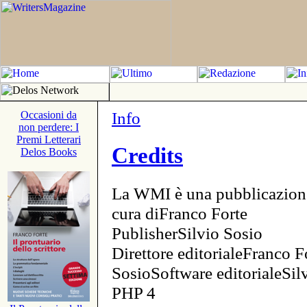
Info
Occasioni da
non perdere: I
Premi Letterari
Credits
Delos Books
La WMI è una pubblicazion
cura diFranco Forte
PublisherSilvio Sosio
Direttore editorialeFranco F
SosioSoftware editorialeSi
PHP 4