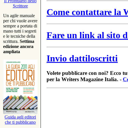
Il Prontuario dello
Scrittore
Come contattare la W
Un agile manuale
per chi vuole avere
sempre a portata di
mano tutti i segreti
Fare un link al sito
e le tecniche della
scrittura.
Settima
edizione ancora
ampliata
Invio dattiloscritti
Volete pubblicare con noi? Ecco tut
per la Writers Magazine Italia. -
Co
Guida agli editori
che ti pubblicano