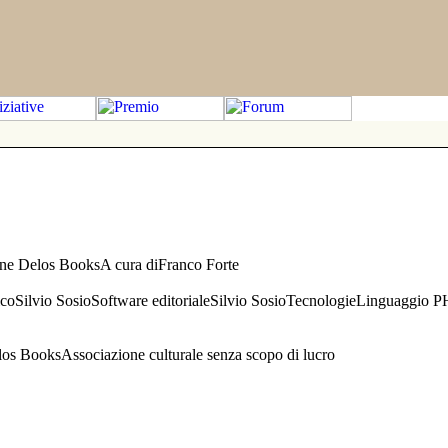
one Delos BooksA cura diFranco Forte
aficoSilvio SosioSoftware editorialeSilvio SosioTecnologieLinguaggio 
s BooksAssociazione culturale senza scopo di lucro