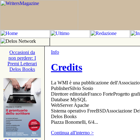
Info
Occasioni da
non perdere: I
Premi Letterari
Credits
Delos Books
La WMI è una pubblicazione dell'Associazi
PublisherSilvio Sosio
Direttore editorialeFranco ForteProgetto gr
Database MySQL
WebServer Apache
Sistema operativo FreeBSDAssociazione Delo
Delos Books
Piazza Bonomelli, 6/4...
Continua all'interno >