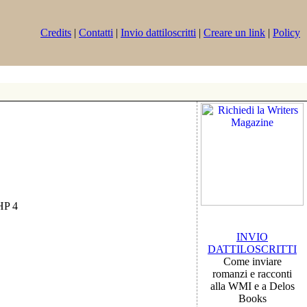
Credits
|
Contatti
|
Invio dattiloscritti
|
Creare un link
|
Policy
PHP 4
INVIO
DATTILOSCRITTI
Come inviare
romanzi e racconti
alla WMI e a Delos
Books