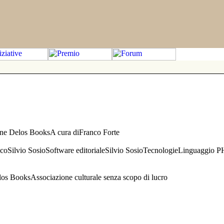
one Delos BooksA cura diFranco Forte
aficoSilvio SosioSoftware editorialeSilvio SosioTecnologieLinguaggio 
s BooksAssociazione culturale senza scopo di lucro