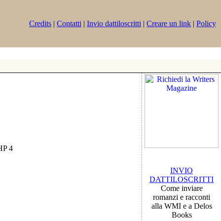
Credits
|
Contatti
|
Invio dattiloscritti
|
Creare un link
|
Policy
PHP 4
INVIO
DATTILOSCRITTI
Come inviare
romanzi e racconti
alla WMI e a Delos
Books