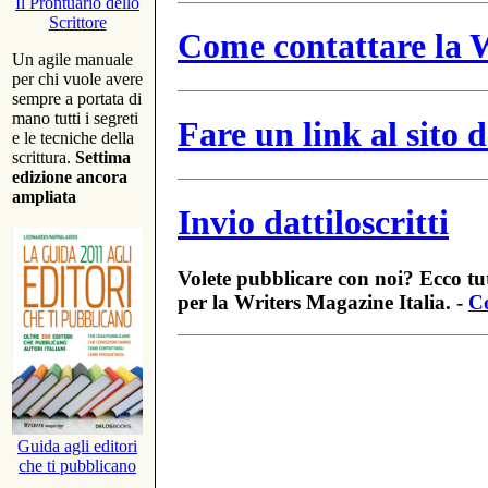
Il Prontuario dello
Scrittore
Come contattare la W
Un agile manuale
per chi vuole avere
sempre a portata di
mano tutti i segreti
Fare un link al sito
e le tecniche della
scrittura.
Settima
edizione ancora
ampliata
Invio dattiloscritti
Volete pubblicare con noi? Ecco tut
per la Writers Magazine Italia. -
Co
Guida agli editori
che ti pubblicano