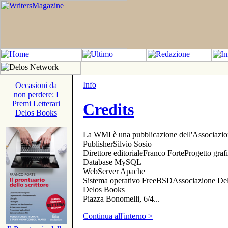
Info
Occasioni da
non perdere: I
Premi Letterari
Credits
Delos Books
La WMI è una pubblicazione dell'Associazi
PublisherSilvio Sosio
Direttore editorialeFranco ForteProgetto gr
Database MySQL
WebServer Apache
Sistema operativo FreeBSDAssociazione Delo
Delos Books
Piazza Bonomelli, 6/4...
Continua all'interno >