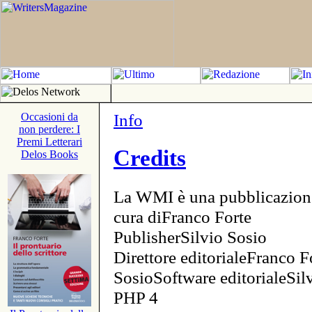
Info
Occasioni da
non perdere: I
Premi Letterari
Credits
Delos Books
La WMI è una pubblicazion
cura diFranco Forte
PublisherSilvio Sosio
Direttore editorialeFranco F
SosioSoftware editorialeSi
PHP 4