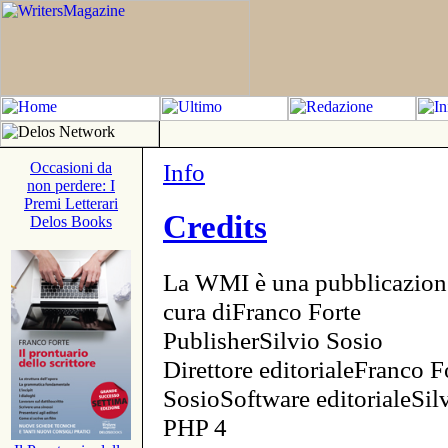
Info
Occasioni da
non perdere: I
Premi Letterari
Credits
Delos Books
La WMI è una pubblicazion
cura diFranco Forte
PublisherSilvio Sosio
Direttore editorialeFranco F
SosioSoftware editorialeSi
PHP 4