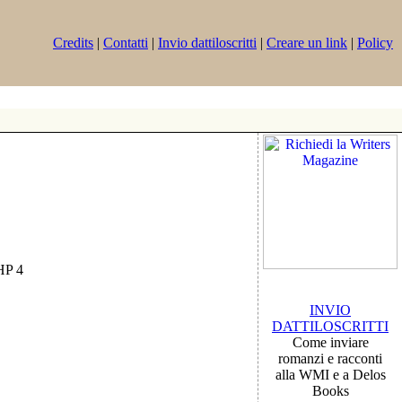
Credits
|
Contatti
|
Invio dattiloscritti
|
Creare un link
|
Policy
PHP 4
INVIO
DATTILOSCRITTI
Come inviare
romanzi e racconti
alla WMI e a Delos
Books