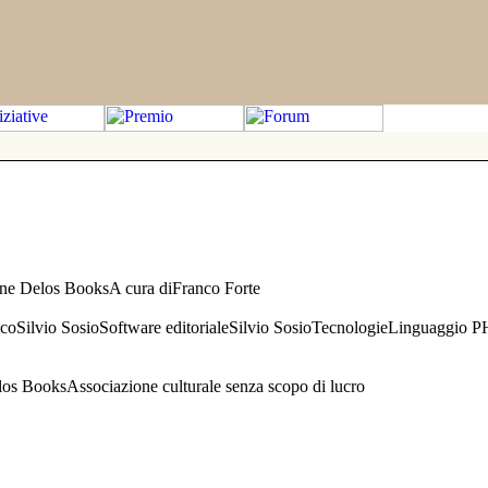
one Delos BooksA cura diFranco Forte
aficoSilvio SosioSoftware editorialeSilvio SosioTecnologieLinguaggio 
s BooksAssociazione culturale senza scopo di lucro