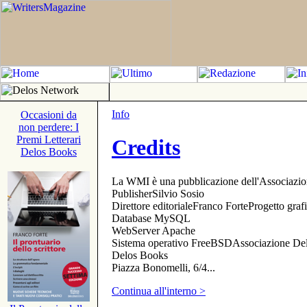
Info
Occasioni da
non perdere: I
Premi Letterari
Credits
Delos Books
La WMI è una pubblicazione dell'Associazi
PublisherSilvio Sosio
Direttore editorialeFranco ForteProgetto gr
Database MySQL
WebServer Apache
Sistema operativo FreeBSDAssociazione Delo
Delos Books
Piazza Bonomelli, 6/4...
Continua all'interno >