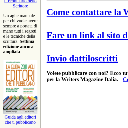
Il Prontuario dello
Scrittore
Come contattare la W
Un agile manuale
per chi vuole avere
sempre a portata di
mano tutti i segreti
Fare un link al sito
e le tecniche della
scrittura.
Settima
edizione ancora
ampliata
Invio dattiloscritti
Volete pubblicare con noi? Ecco tut
per la Writers Magazine Italia. -
Co
Guida agli editori
che ti pubblicano