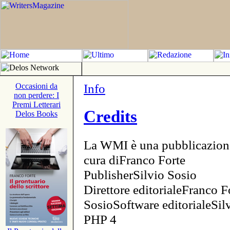
Info
Occasioni da
non perdere: I
Premi Letterari
Credits
Delos Books
La WMI è una pubblicazion
cura diFranco Forte
PublisherSilvio Sosio
Direttore editorialeFranco F
SosioSoftware editorialeSi
PHP 4