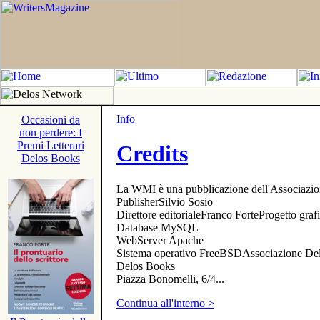
Info
Occasioni da
non perdere: I
Premi Letterari
Credits
Delos Books
La WMI è una pubblicazione dell'Associazi
PublisherSilvio Sosio
Direttore editorialeFranco ForteProgetto gr
Database MySQL
WebServer Apache
Sistema operativo FreeBSDAssociazione Delo
Delos Books
Piazza Bonomelli, 6/4...
Continua all'interno >