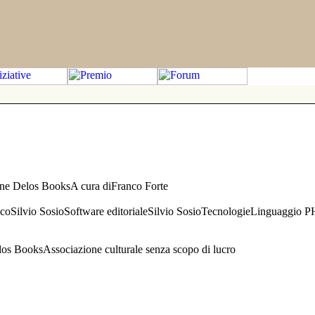
one Delos BooksA cura diFranco Forte
aficoSilvio SosioSoftware editorialeSilvio SosioTecnologieLinguaggio 
s BooksAssociazione culturale senza scopo di lucro