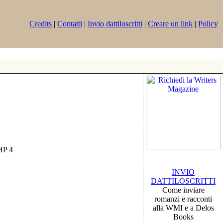
Credits
|
Contatti
|
Invio dattiloscritti
|
Creare un link
|
Policy
PHP 4
INVIO
DATTILOSCRITTI
Come inviare
romanzi e racconti
alla WMI e a Delos
Books