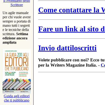
Il Prontuario dello
Scrittore
Come contattare la W
Un agile manuale
per chi vuole avere
sempre a portata di
mano tutti i segreti
Fare un link al sito
e le tecniche della
scrittura.
Settima
edizione ancora
ampliata
Invio dattiloscritti
Volete pubblicare con noi? Ecco tut
per la Writers Magazine Italia. -
Co
Guida agli editori
che ti pubblicano