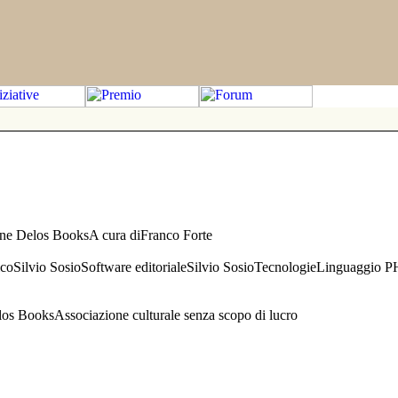
one Delos BooksA cura diFranco Forte
aficoSilvio SosioSoftware editorialeSilvio SosioTecnologieLinguaggio 
s BooksAssociazione culturale senza scopo di lucro