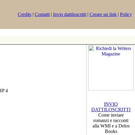
Credits
|
Contatti
|
Invio dattiloscritti
|
Creare un link
|
Policy
PHP 4
INVIO
DATTILOSCRITTI
Come inviare
romanzi e racconti
alla WMI e a Delos
Books