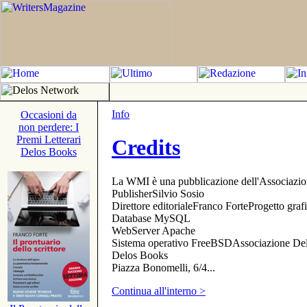
Info
Occasioni da
non perdere: I
Premi Letterari
Credits
Delos Books
La WMI è una pubblicazione dell'Associazi
PublisherSilvio Sosio
Direttore editorialeFranco ForteProgetto gr
Database MySQL
WebServer Apache
Sistema operativo FreeBSDAssociazione Delo
Delos Books
Piazza Bonomelli, 6/4...
Continua all'interno >