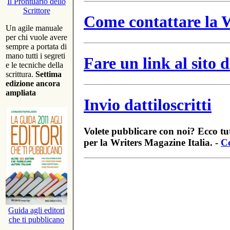
Il Prontuario dello
Scrittore
Come contattare la W
Un agile manuale
per chi vuole avere
sempre a portata di
mano tutti i segreti
Fare un link al sito
e le tecniche della
scrittura.
Settima
edizione ancora
ampliata
Invio dattiloscritti
Volete pubblicare con noi? Ecco tut
per la Writers Magazine Italia. -
Co
Guida agli editori
che ti pubblicano