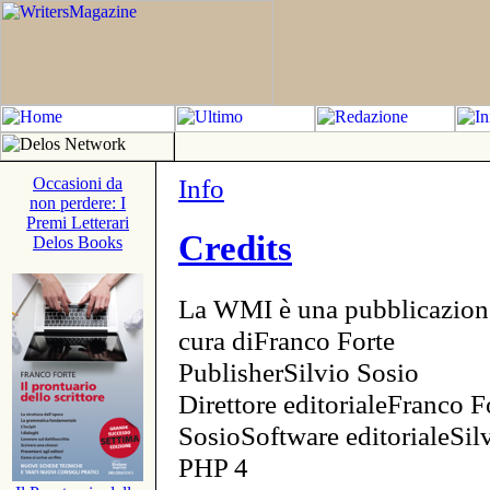
Info
Occasioni da
non perdere: I
Premi Letterari
Credits
Delos Books
La WMI è una pubblicazion
cura diFranco Forte
PublisherSilvio Sosio
Direttore editorialeFranco F
SosioSoftware editorialeSi
PHP 4